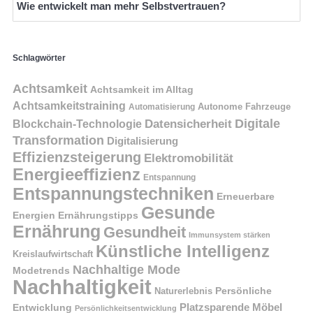
Wie entwickelt man mehr Selbstvertrauen?
Schlagwörter
Achtsamkeit
Achtsamkeit im Alltag
Achtsamkeitstraining
Autonome Fahrzeuge
Automatisierung
Digitale
Datensicherheit
Blockchain-Technologie
Transformation
Digitalisierung
Effizienzsteigerung
Elektromobilität
Energieeffizienz
Entspannung
Entspannungstechniken
Erneuerbare
Gesunde
Energien
Ernährungstipps
Ernährung
Gesundheit
Immunsystem stärken
Künstliche Intelligenz
Kreislaufwirtschaft
Nachhaltige Mode
Modetrends
Nachhaltigkeit
Naturerlebnis
Persönliche
Platzsparende Möbel
Entwicklung
Persönlichkeitsentwicklung