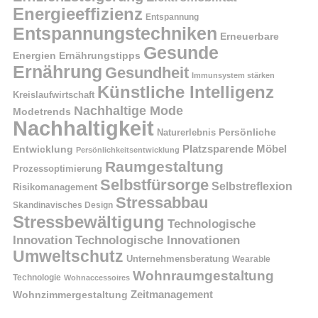
Energieeffizienz
Entspannung
Entspannungstechniken
Erneuerbare
Gesunde
Energien
Ernährungstipps
Ernährung
Gesundheit
Immunsystem stärken
Künstliche Intelligenz
Kreislaufwirtschaft
Nachhaltige Mode
Modetrends
Nachhaltigkeit
Naturerlebnis
Persönliche
Platzsparende Möbel
Entwicklung
Persönlichkeitsentwicklung
Raumgestaltung
Prozessoptimierung
Selbstfürsorge
Selbstreflexion
Risikomanagement
Stressabbau
Skandinavisches Design
Stressbewältigung
Technologische
Innovation
Technologische Innovationen
Umweltschutz
Unternehmensberatung
Wearable
Wohnraumgestaltung
Technologie
Wohnaccessoires
Wohnzimmergestaltung
Zeitmanagement