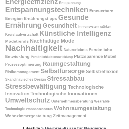
Energieeffizienz
Entspannung
Entspannungstechniken
Erneuerbare
Gesunde
Energien
Ernährungstipps
Ernährung
Gesundheit
Immunsystem stärken
Künstliche Intelligenz
Kreislaufwirtschaft
Nachhaltige Mode
Modetrends
Nachhaltigkeit
Naturerlebnis
Persönliche
Platzsparende Möbel
Entwicklung
Persönlichkeitsentwicklung
Raumgestaltung
Prozessoptimierung
Selbstfürsorge
Selbstreflexion
Risikomanagement
Stressabbau
Skandinavisches Design
Stressbewältigung
Technologische
Innovation
Technologische Innovationen
Umweltschutz
Unternehmensberatung
Wearable
Wohnraumgestaltung
Technologie
Wohnaccessoires
Wohnzimmergestaltung
Zeitmanagement
Lifestyle
>
Bierbrau-Kurse für Neugierige