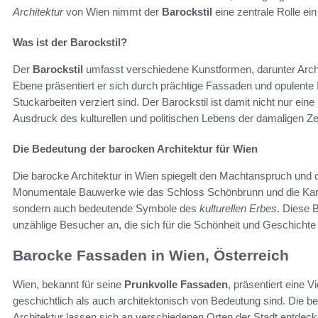
Architektur
von Wien nimmt der
Barockstil
eine zentrale Rolle ein
Was ist der Barockstil?
Der
Barockstil
umfasst verschiedene Kunstformen, darunter Archite
Ebene präsentiert er sich durch prächtige Fassaden und opulente
Stuckarbeiten verziert sind. Der Barockstil ist damit nicht nur ein
Ausdruck des kulturellen und politischen Lebens der damaligen Zei
Die Bedeutung der barocken Architektur für Wien
Die barocke Architektur in Wien spiegelt den Machtanspruch und
Monumentale Bauwerke wie das Schloss Schönbrunn und die Karlsk
sondern auch bedeutende Symbole des
kulturellen Erbes
. Diese 
unzählige Besucher an, die sich für die Schönheit und Geschichte 
Barocke Fassaden in Wien, Österreich
Wien, bekannt für seine
Prunkvolle Fassaden
, präsentiert eine 
geschichtlich als auch architektonisch von Bedeutung sind. Die 
Architektur lassen sich an verschiedenen Orten der Stadt entdeck