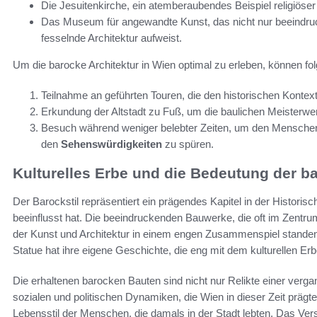
Die Jesuitenkirche, ein atemberaubendes Beispiel religiös
Das Museum für angewandte Kunst, das nicht nur beeindruc
fesselnde Architektur aufweist.
Um die barocke Architektur in Wien optimal zu erleben, können fol
Teilnahme an geführten Touren, die den historischen Kontex
Erkundung der Altstadt zu Fuß, um die baulichen Meisterwe
Besuch während weniger belebter Zeiten, um den Menschen
den
Sehenswürdigkeiten
zu spüren.
Kulturelles Erbe und die Bedeutung der b
Der Barockstil repräsentiert ein prägendes Kapitel in der Historis
beeinflusst hat. Die beeindruckenden Bauwerke, die oft im Zentrum
der Kunst und Architektur in einem engen Zusammenspiel standen
Statue hat ihre eigene Geschichte, die eng mit dem kulturellen Erbe
Die erhaltenen barocken Bauten sind nicht nur Relikte einer ver
sozialen und politischen Dynamiken, die Wien in dieser Zeit prägte
Lebensstil der Menschen, die damals in der Stadt lebten. Das Vers