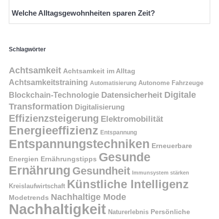
Welche Alltagsgewohnheiten sparen Zeit?
Schlagwörter
Achtsamkeit
Achtsamkeit im Alltag
Achtsamkeitstraining
Autonome Fahrzeuge
Automatisierung
Digitale
Datensicherheit
Blockchain-Technologie
Transformation
Digitalisierung
Effizienzsteigerung
Elektromobilität
Energieeffizienz
Entspannung
Entspannungstechniken
Erneuerbare
Gesunde
Energien
Ernährungstipps
Ernährung
Gesundheit
Immunsystem stärken
Künstliche Intelligenz
Kreislaufwirtschaft
Nachhaltige Mode
Modetrends
Nachhaltigkeit
Naturerlebnis
Persönliche