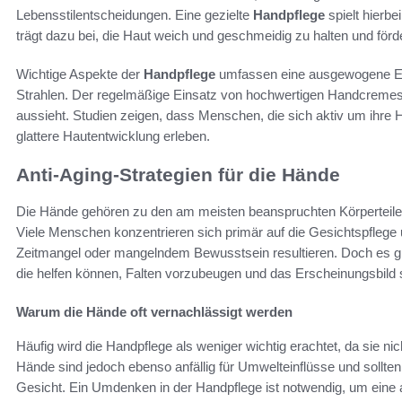
Lebensstilentscheidungen. Eine gezielte
Handpflege
spielt hierbe
trägt dazu bei, die Haut weich und geschmeidig zu halten und förd
Wichtige Aspekte der
Handpflege
umfassen eine ausgewogene Er
Strahlen. Der regelmäßige Einsatz von hochwertigen Handcremes 
aussieht. Studien zeigen, dass Menschen, die sich aktiv um ihre
glattere Hautentwicklung erleben.
Anti-Aging-Strategien für die Hände
Die Hände gehören zu den am meisten beanspruchten Körperteilen 
Viele Menschen konzentrieren sich primär auf die Gesichtspflege
Zeitmangel oder mangelndem Bewusstsein resultieren. Doch es gi
die helfen können, Falten vorzubeugen und das Erscheinungsbil
Warum die Hände oft vernachlässigt werden
Häufig wird die Handpflege als weniger wichtig erachtet, da sie nic
Hände sind jedoch ebenso anfällig für Umwelteinflüsse und sollte
Gesicht. Ein Umdenken in der Handpflege ist notwendig, um eine a