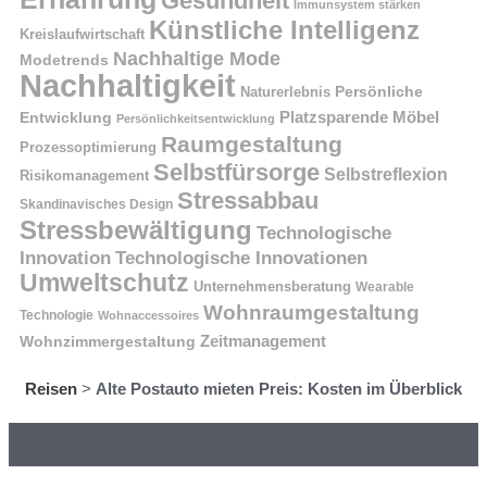
Gesundheit
Immunsystem stärken
Künstliche Intelligenz
Kreislaufwirtschaft
Nachhaltige Mode
Modetrends
Nachhaltigkeit
Naturerlebnis
Persönliche
Platzsparende Möbel
Entwicklung
Persönlichkeitsentwicklung
Raumgestaltung
Prozessoptimierung
Selbstfürsorge
Selbstreflexion
Risikomanagement
Stressabbau
Skandinavisches Design
Stressbewältigung
Technologische
Innovation
Technologische Innovationen
Umweltschutz
Unternehmensberatung
Wearable
Wohnraumgestaltung
Technologie
Wohnaccessoires
Wohnzimmergestaltung
Zeitmanagement
Reisen
>
Alte Postauto mieten Preis: Kosten im Überblick