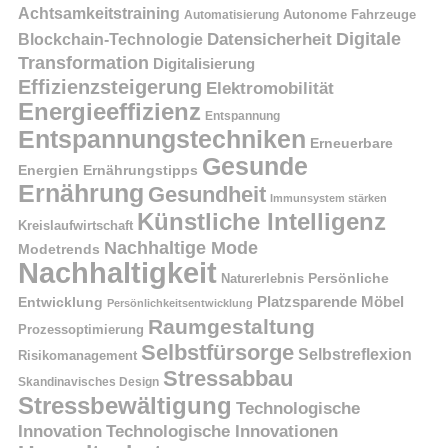
Achtsamkeitstraining
Autonome Fahrzeuge
Automatisierung
Digitale
Datensicherheit
Blockchain-Technologie
Transformation
Digitalisierung
Effizienzsteigerung
Elektromobilität
Energieeffizienz
Entspannung
Entspannungstechniken
Erneuerbare
Gesunde
Energien
Ernährungstipps
Ernährung
Gesundheit
Immunsystem stärken
Künstliche Intelligenz
Kreislaufwirtschaft
Nachhaltige Mode
Modetrends
Nachhaltigkeit
Naturerlebnis
Persönliche
Platzsparende Möbel
Entwicklung
Persönlichkeitsentwicklung
Raumgestaltung
Prozessoptimierung
Selbstfürsorge
Selbstreflexion
Risikomanagement
Stressabbau
Skandinavisches Design
Stressbewältigung
Technologische
Innovation
Technologische Innovationen