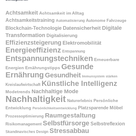
Achtsamkeit
Achtsamkeit im Alltag
Achtsamkeitstraining
Autonome Fahrzeuge
Automatisierung
Digitale
Datensicherheit
Blockchain-Technologie
Transformation
Digitalisierung
Effizienzsteigerung
Elektromobilität
Energieeffizienz
Entspannung
Entspannungstechniken
Erneuerbare
Gesunde
Energien
Ernährungstipps
Ernährung
Gesundheit
Immunsystem stärken
Künstliche Intelligenz
Kreislaufwirtschaft
Nachhaltige Mode
Modetrends
Nachhaltigkeit
Naturerlebnis
Persönliche
Platzsparende Möbel
Entwicklung
Persönlichkeitsentwicklung
Raumgestaltung
Prozessoptimierung
Selbstfürsorge
Selbstreflexion
Risikomanagement
Stressabbau
Skandinavisches Design