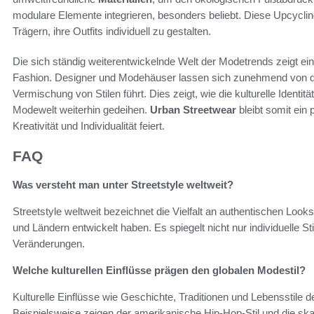
modulare Elemente integrieren, besonders beliebt. Diese Upcycling
Trägern, ihre Outfits individuell zu gestalten.
Die sich ständig weiterentwickelnde Welt der Modetrends zeigt e
Fashion. Designer und Modehäuser lassen sich zunehmend von den
Vermischung von Stilen führt. Dies zeigt, wie die kulturelle Identit
Modewelt weiterhin gedeihen.
Urban Streetwear
bleibt somit ein
Kreativität und Individualität feiert.
FAQ
Was versteht man unter Streetstyle weltweit?
Streetstyle weltweit bezeichnet die Vielfalt an authentischen Look
und Ländern entwickelt haben. Es spiegelt nicht nur individuelle St
Veränderungen.
Welche kulturellen Einflüsse prägen den globalen Modestil?
Kulturelle Einflüsse wie Geschichte, Traditionen und Lebensstile 
Beispielsweise zeigen der amerikanische Hip-Hop-Stil und die s