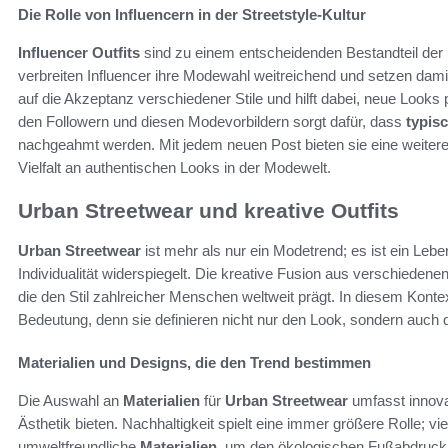
Die Rolle von Influencern in der Streetstyle-Kultur
Influencer Outfits
sind zu einem entscheidenden Bestandteil der
verbreiten Influencer ihre Modewahl weitreichend und setzen damit
auf die Akzeptanz verschiedener Stile und hilft dabei, neue Loo
den Followern und diesen Modevorbildern sorgt dafür, dass
typis
nachgeahmt werden. Mit jedem neuen Post bieten sie eine weitere
Vielfalt an authentischen Looks in der Modewelt.
Urban Streetwear und kreative Outfits
Urban Streetwear
ist mehr als nur ein Modetrend; es ist ein Lebe
Individualität widerspiegelt. Die kreative Fusion aus verschiedene
die den Stil zahlreicher Menschen weltweit prägt. In diesem Konte
Bedeutung, denn sie definieren nicht nur den Look, sondern auch
Materialien und Designs, die den Trend bestimmen
Die Auswahl an
Materialien
für
Urban Streetwear
umfasst innovat
Ästhetik bieten. Nachhaltigkeit spielt eine immer größere Rolle; v
umweltfreundliche
Materialien
, um den ökologischen Fußabdruck 