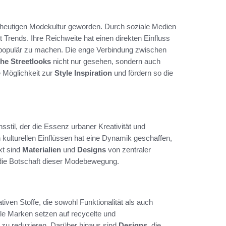
 heutigen Modekultur geworden. Durch soziale Medien
 Trends. Ihre Reichweite hat einen direkten Einfluss
ks populär zu machen. Die enge Verbindung zwischen
che Streetlooks
nicht nur gesehen, sondern auch
 Möglichkeit zur
Style Inspiration
und fördern so die
nsstil, der die Essenz urbaner Kreativität und
n kulturellen Einflüssen hat eine Dynamik geschaffen,
xt sind
Materialien
und
Designs
von zentraler
 die Botschaft dieser Modebewegung.
iven Stoffe, die sowohl Funktionalität als auch
iele Marken setzen auf recycelte und
zu reduzieren. Darüber hinaus sind
Designs
, die