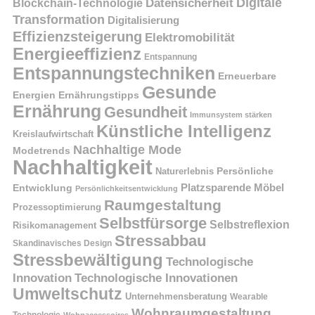
Digitale
Datensicherheit
Blockchain-Technologie
Transformation
Digitalisierung
Effizienzsteigerung
Elektromobilität
Energieeffizienz
Entspannung
Entspannungstechniken
Erneuerbare
Gesunde
Energien
Ernährungstipps
Ernährung
Gesundheit
Immunsystem stärken
Künstliche Intelligenz
Kreislaufwirtschaft
Nachhaltige Mode
Modetrends
Nachhaltigkeit
Naturerlebnis
Persönliche
Platzsparende Möbel
Entwicklung
Persönlichkeitsentwicklung
Raumgestaltung
Prozessoptimierung
Selbstfürsorge
Selbstreflexion
Risikomanagement
Stressabbau
Skandinavisches Design
Stressbewältigung
Technologische
Innovation
Technologische Innovationen
Umweltschutz
Unternehmensberatung
Wearable
Wohnraumgestaltung