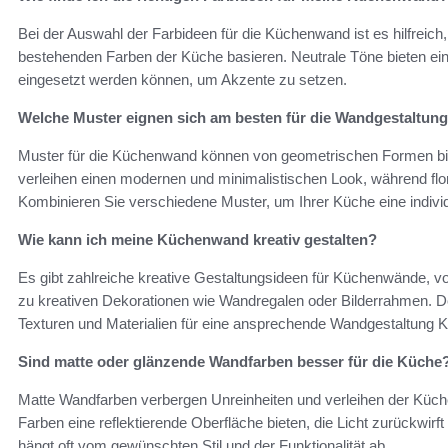
Bei der Auswahl der Farbideen für die Küchenwand ist es hilfreich
bestehenden Farben der Küche basieren. Neutrale Töne bieten eine
eingesetzt werden können, um Akzente zu setzen.
Welche Muster eignen sich am besten für die Wandgestaltung
Muster für die Küchenwand können von geometrischen Formen bis
verleihen einen modernen und minimalistischen Look, während flo
Kombinieren Sie verschiedene Muster, um Ihrer Küche eine individ
Wie kann ich meine Küchenwand kreativ gestalten?
Es gibt zahlreiche kreative Gestaltungsideen für Küchenwände, v
zu kreativen Dekorationen wie Wandregalen oder Bilderrahmen. 
Texturen und Materialien für eine ansprechende Wandgestaltung 
Sind matte oder glänzende Wandfarben besser für die Küche
Matte Wandfarben verbergen Unreinheiten und verleihen der Küc
Farben eine reflektierende Oberfläche bieten, die Licht zurückwir
hängt oft vom gewünschten Stil und der Funktionalität ab.