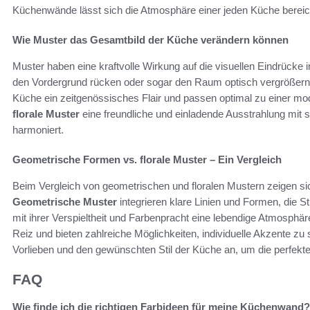
Küchenwände lässt sich die Atmosphäre einer jeden Küche bereic
Wie Muster das Gesamtbild der Küche verändern können
Muster haben eine kraftvolle Wirkung auf die visuellen Eindrück
den Vordergrund rücken oder sogar den Raum optisch vergrößer
Küche ein zeitgenössisches Flair und passen optimal zu einer m
florale Muster
eine freundliche und einladende Ausstrahlung mit si
harmoniert.
Geometrische Formen vs. florale Muster – Ein Vergleich
Beim Vergleich von geometrischen und floralen Mustern zeigen si
Geometrische Muster
integrieren klare Linien und Formen, die 
mit ihrer Verspieltheit und Farbenpracht eine lebendige Atmosphär
Reiz und bieten zahlreiche Möglichkeiten, individuelle Akzente zu 
Vorlieben und den gewünschten Stil der Küche an, um die perfekt
FAQ
Wie finde ich die richtigen Farbideen für meine Küchenwand?