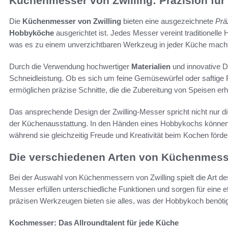
Küchenmesser von Zwilling: Präzision fü
Die
Küchenmesser von Zwilling
bieten eine ausgezeichnete
Prä
Hobbyköche
ausgerichtet ist. Jedes Messer vereint traditionel
was es zu einem unverzichtbaren Werkzeug in jeder Küche macht
Durch die Verwendung hochwertiger
Materialien
und innovative D
Schneidleistung. Ob es sich um feine Gemüsewürfel oder saftige 
ermöglichen präzise Schnitte, die die Zubereitung von Speisen erhe
Das ansprechende Design der Zwilling-Messer spricht nicht nur die
der Küchenausstattung. In den Händen eines Hobbykochs können 
während sie gleichzeitig Freude und Kreativität beim Kochen förde
Die verschiedenen Arten von Küchenmes
Bei der Auswahl von Küchenmessern von Zwilling spielt die Art d
Messer erfüllen unterschiedliche Funktionen und sorgen für eine ef
präzisen Werkzeugen bieten sie alles, was der Hobbykoch benötig
Kochmesser: Das Allroundtalent für jede Küche