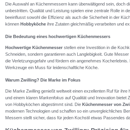
Die Auswahl an Küchenmessern kann überwältigend sein, doch d
unbestritten. Qualität und Leistung spielen eine zentrale Rolle in
beeinflusst sowohl die Effizienz als auch die Sicherheit in der 
können
Hobbyköche
ihre Zutaten gleichmäßig verarbeiten und ex
Die Bedeutung eines hochwertigen Küchenmessers
Hochwertige Küchenmesser
stellen eine Investition in die Koch
Schneiden, sondern garantieren auch Langlebigkeit. Gute Messe
die Verletzungsgefahr und fördern ein angenehmes Kocherlebnis.
Werkzeuge ein Muss für leidenschaftliche Köche.
Warum Zwilling? Die Marke im Fokus
Die Marke Zwilling genießt weltweit einen exzellenten Ruf für ih
und einem klaren
Markenfokus
auf Qualität und Innovation bietet Z
von Hobbyköchen abgestimmt sind. Die
Küchenmesser von Zwil
modernen Technologien und schaffen so ein unvergleichliches Benu
Messern stellt sicher, dass für jeden Kochstil etwas Passendes dab