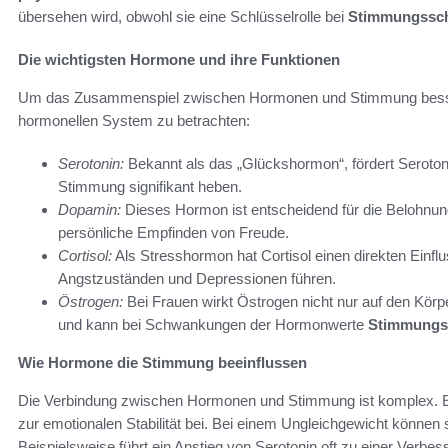
übersehen wird, obwohl sie eine Schlüsselrolle bei
Stimmungssc
Die wichtigsten Hormone und ihre Funktionen
Um das Zusammenspiel zwischen Hormonen und Stimmung besser z
hormonellen System zu betrachten:
Serotonin:
Bekannt als das „Glückshormon“, fördert Seroton
Stimmung signifikant heben.
Dopamin:
Dieses Hormon ist entscheidend für die Belohnung
persönliche Empfinden von Freude.
Cortisol:
Als Stresshormon hat Cortisol einen direkten Einf
Angstzuständen und Depressionen führen.
Östrogen:
Bei Frauen wirkt Östrogen nicht nur auf den Körper
und kann bei Schwankungen der Hormonwerte
Stimmungs
Wie Hormone die Stimmung beeinflussen
Die Verbindung zwischen Hormonen und Stimmung ist komplex. E
zur emotionalen Stabilität bei. Bei einem Ungleichgewicht können
Beispielsweise führt ein Anstieg von Serotonin oft zu einer Ver