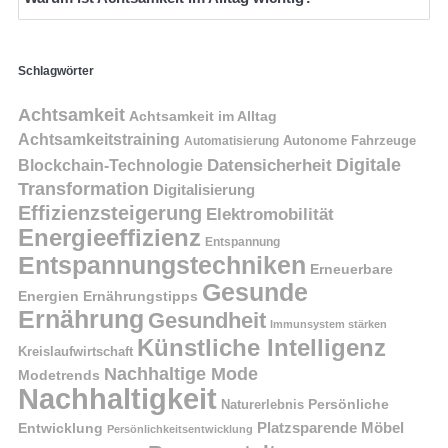
Schlagwörter
Achtsamkeit
Achtsamkeit im Alltag
Achtsamkeitstraining
Autonome Fahrzeuge
Automatisierung
Digitale
Datensicherheit
Blockchain-Technologie
Transformation
Digitalisierung
Effizienzsteigerung
Elektromobilität
Energieeffizienz
Entspannung
Entspannungstechniken
Erneuerbare
Gesunde
Energien
Ernährungstipps
Ernährung
Gesundheit
Immunsystem stärken
Künstliche Intelligenz
Kreislaufwirtschaft
Nachhaltige Mode
Modetrends
Nachhaltigkeit
Naturerlebnis
Persönliche
Platzsparende Möbel
Entwicklung
Persönlichkeitsentwicklung