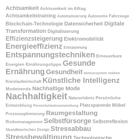
Achtsamkeit
Achtsamkeit im Alltag
Achtsamkeitstraining
Autonome Fahrzeuge
Automatisierung
Digitale
Datensicherheit
Blockchain-Technologie
Transformation
Digitalisierung
Effizienzsteigerung
Elektromobilität
Energieeffizienz
Entspannung
Entspannungstechniken
Erneuerbare
Gesunde
Energien
Ernährungstipps
Ernährung
Gesundheit
Immunsystem stärken
Künstliche Intelligenz
Kreislaufwirtschaft
Nachhaltige Mode
Modetrends
Nachhaltigkeit
Naturerlebnis
Persönliche
Platzsparende Möbel
Entwicklung
Persönlichkeitsentwicklung
Raumgestaltung
Prozessoptimierung
Selbstfürsorge
Selbstreflexion
Risikomanagement
Stressabbau
Skandinavisches Design
Stressbewältigung
Technologische